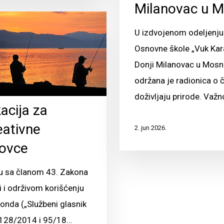
Milanovac u M
U izdvojenom odeljenju
Osnovne škole „Vuk Kar
Donji Milanovac u Mosn
održana je radionica o
doživljaju prirode. Važn
acija za
eativne
2. jun 2026.
lovce
u sa članom 43. Zakona
i i održivom korišćenju
fonda („Službeni glasnik
. 128/2014 i 95/18…