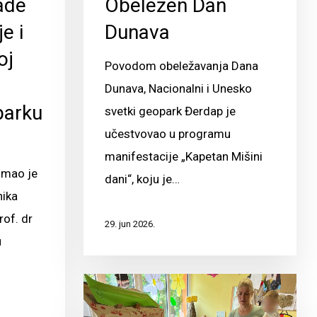
ade
Obeležen Dan
e i
Dunava
oj
Povodom obeležavanja Dana
Dunava, Nacionalni i Unesko
parku
svetki geopark Đerdap je
učestvovao u programu
manifestacije „Kapetan Mišini
imao je
dani“, koju je…
nika
rof. dr
29. jun 2026.
u