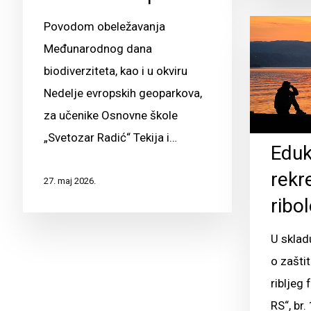
Povodom obeležavanja
Međunarodnog dana
biodiverziteta, kao i u okviru
Nedelje evropskih geoparkova,
za učenike Osnovne škole
„Svetozar Radić“ Tekija i…
Eduk
rekr
27. maj 2026.
ribo
U sklad
o zaštit
ribljeg 
RS“, br