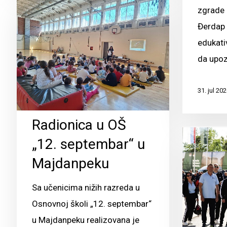
zgrade 
Đerdap 
edukati
da upo
31. jul 202
Radionica u OŠ
„12. septembar“ u
Majdanpeku
Sa učenicima nižih razreda u
Osnovnoj školi „12. septembar“
u Majdanpeku realizovana je