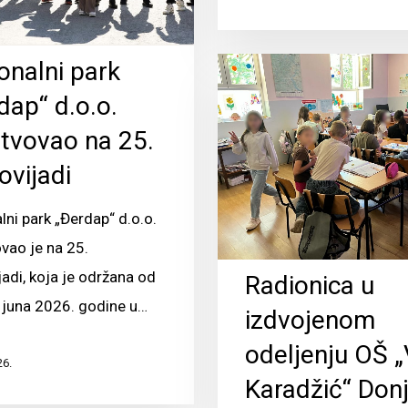
onalni park
dap“ d.o.o.
tvovao na 25.
ovijadi
lni park „Đerdap“ d.o.o.
vao je na 25.
jadi, koja je održana od
Radionica u
. juna 2026. godine u…
izdvojenom
odeljenju OŠ 
26.
Karadžić“ Donj