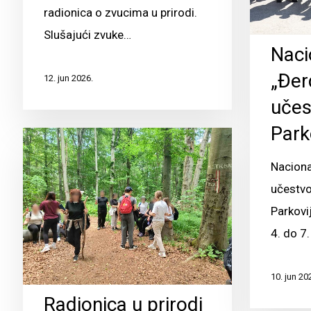
radionica o zvucima u prirodi.
Slušajući zvuke…
Naci
„Đer
12. jun 2026.
učes
Park
Naciona
učestvo
Parkovi
4. do 7
10. jun 20
Radionica u prirodi