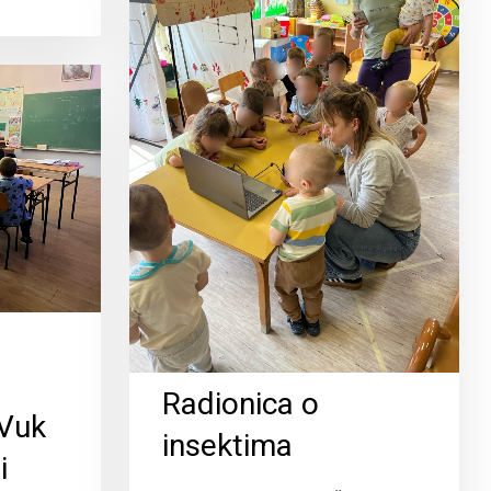
Radionica o
„Vuk
insektima
i