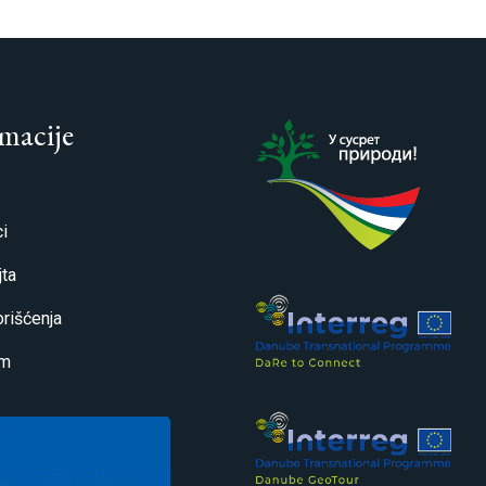
macije
i
ta
orišćenja
um