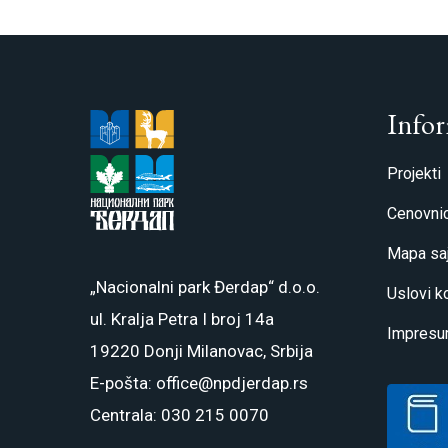
Infor
Projekti
Cenovnic
Mapa saj
„Nacionalni park Đerdap“ d.o.o.
Uslovi k
ul. Kralja Petra I broj 14a
Impres
19220 Donji Milanovac, Srbija
E-pošta: office@npdjerdap.rs
Centrala: 030 215 0070