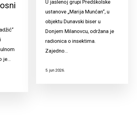
U jaslenoj grupi Predškolske
osni
ustanove „Marija Munćan“, u
objektu Dunavski biser u
adžić“
Donjem Milanovcu, održana je
i
radionica o insektima.
 čulnom
Zajedno…
o je…
5. jun 2026.