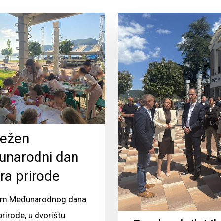
ležen
narodni dan
ra prirode
m Međunarodnog dana
prirode, u dvorištu