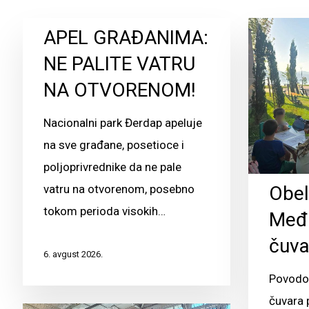
APEL GRAĐANIMA:
NE PALITE VATRU
NA OTVORENOM!
Nacionalni park Đerdap apeluje
na sve građane, posetioce i
poljoprivrednike da ne pale
Obe
vatru na otvorenom, posebno
tokom perioda visokih…
Među
čuva
6. avgust 2026.
Povodo
čuvara 