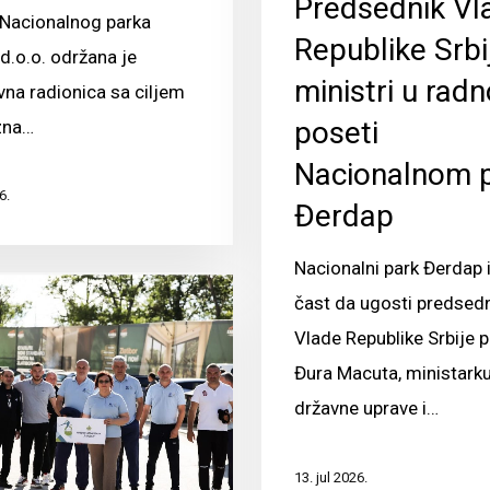
Predsednik Vl
Nacionalnog parka
Republike Srbij
d.o.o. održana je
ministri u radn
vna radionica sa ciljem
poseti
zna…
Nacionalnom 
6.
Đerdap
Nacionalni park Đerdap 
čast da ugosti predsed
Vlade Republike Srbije p
Đura Macuta, ministark
državne uprave i…
13. jul 2026.