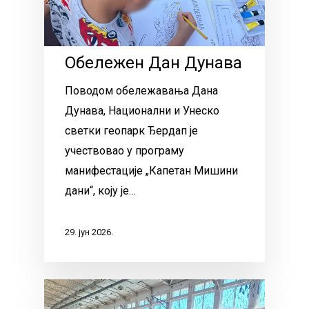
Обележен Дан Дунава
Поводом обележавања Дана
Дунава, Национални и Унеско
светки геопарк Ђердап је
учествовао у програму
манифестације „Капетан Мишини
дани“, коју је…
29. јун 2026.