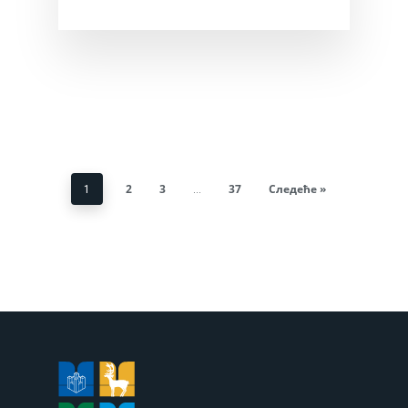
2
3
37
Следеће »
1
…