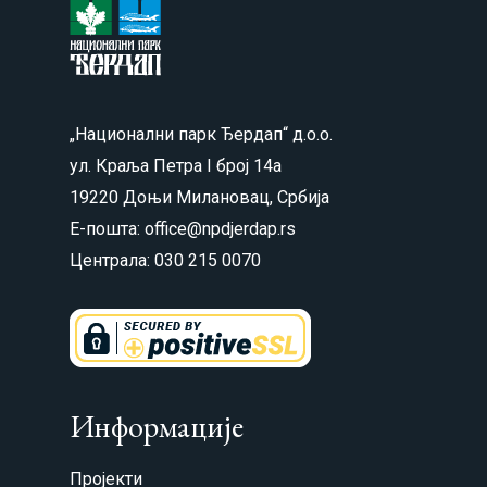
„Национални парк Ђердап“ д.о.о.
ул. Краља Петра I број 14а
19220 Доњи Милановац, Србија
Е-пошта: office@npdjerdap.rs
Централа: 030 215 0070
Информације
Пројекти