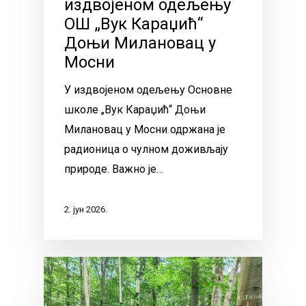
издвојеном одељењу
ОШ „Вук Караџић“
Доњи Милановац у
Мосни
У издвојеном одељењу Основне
школе „Вук Караџић“ Доњи
Милановац у Мосни одржана је
радионица о чулном доживљају
природе. Важно је…
2. јун 2026.