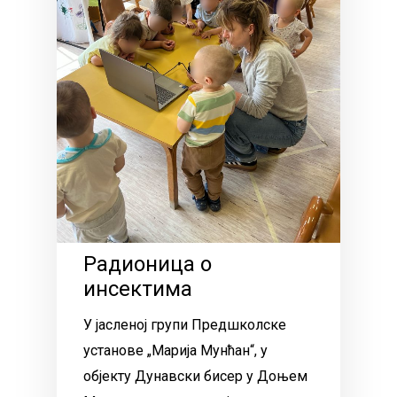
Радионица о
инсектима
У јасленој групи Предшколске
установе „Марија Мунћан“, у
објекту Дунавски бисер у Доњем