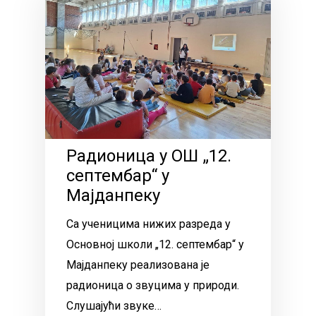
Радионица у ОШ „12.
септембар“ у
Мајданпеку
Са ученицима нижих разреда у
Основној школи „12. септембар“ у
Мајданпеку реализована је
радионица о звуцима у природи.
Слушајући звуке…