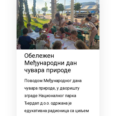
Обележен
Међународни дан
чувара природе
Поводом Међународног дана
чувара природе, у дворишту
зграде Националног парка
Ђердап д.о.о. одржана је
едукативна радионица са циљем