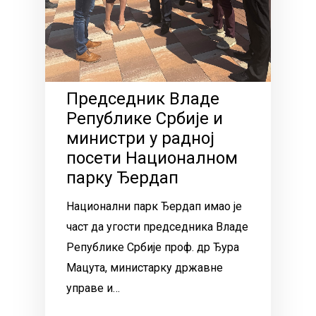
Председник Владе
Републике Србије и
министри у радној
посети Националном
парку Ђердап
Национални парк Ђердап имао је
част да угости председника Владе
Републике Србије проф. др Ђура
Мацута, министарку државне
управе и…