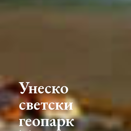
Унеско
светски
геопарк