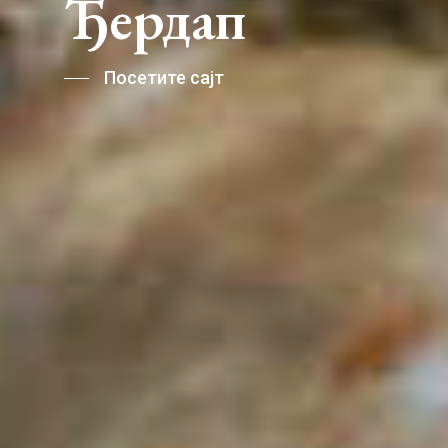
Ђердап
Посетите сајт