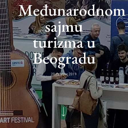
Međunarodnom
sajmu
turizma u
Beogradu
20. februar 2019.