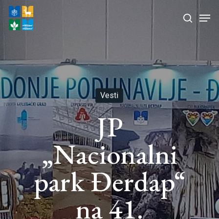
Skip
Men
to
search
Close
main
Menu
content
Vesti
JP
„Nacionalni
park Đerdap“
na 41.