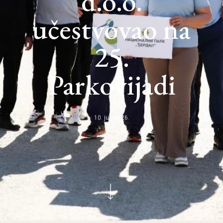
d.o.o.
učestvovao na
25.
Parkovijadi
10. jun 2026.