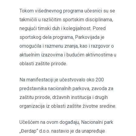
Tokom višednevnog programa učesnici su se
takmičili u različitim sportskim disciplinama,
negujući timski duh i kolegijalnost. Pored
sportskog dela programa, Parkovijada je
omogućila i razmenu znanja, kao i razgovor o
aktuelnim izazovima i budućim aktivnostima u
oblasti zaštite prirode.
Na manifestaciji je učestvovalo oko 200
predstavnika nacionalnih parkova, zavoda za
zaštitu prirode, državnih institucija i drugih
organizacija iz oblasti zaštite životne sredine.
Učešćem na ovom događaju, Nacionalni park
„Đerdap“ d.o.o. nastavio je da unapređuje