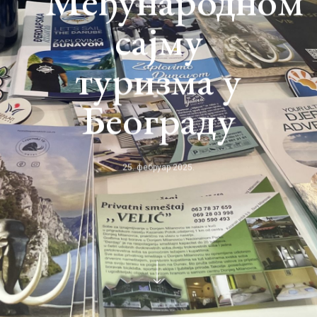
Међународном
сајму
туризма у
Београду
25. фебруар 2025.