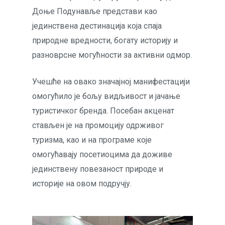
Доње Подунавље представи као
јединствена дестинација која спаја
природне вредности, богату историју и
разноврсне могућности за активни одмор.
Учешће на овако значајној манифестацији
омогућило је бољу видљивост и јачање
туристичког бренда. Посебан акценат
стављен је на промоцију одрживог
туризма, као и на програме које
омогућавају посетиоцима да доживе
јединствену повезаност природе и
историје на овом подручју.