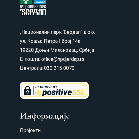
„Национални парк Ђердап“ д.о.о.
ул. Краља Петра I број 14а
19220 Доњи Милановац, Србија
Е-пошта: office@npdjerdap.rs
Централа: 030 215 0070
Информације
Пројекти