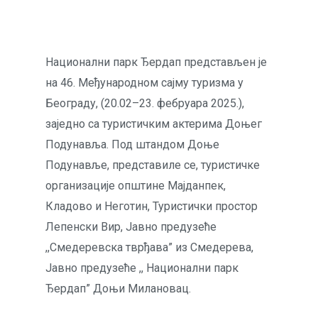
Национални парк Ђердап представљен је
на 46. Међународном сајму туризма у
Београду, (20.02–23. фебруара 2025.),
заједно са туристичким актерима Доњег
Подунавља. Под штандом Доње
Подунавље, представиле се, туристичке
организације општине Мајданпек,
Кладово и Неготин, Туристички простор
Лепенски Вир, Јавно предузеће
,,Смедеревска тврђава” из Смедерева,
Јавно предузеће ,, Национални парк
Ђердап” Доњи Милановац.