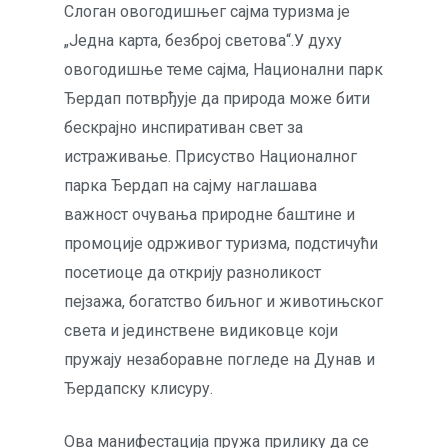
Слоган овогодишњег сајма туризма је
„Једна карта, безброј светова“.У духу
овогодишње теме сајма, Национални парк
Ђердап потврђује да природа може бити
бескрајно инспиративан свет за
истраживање. Присуство Националног
парка Ђердап на сајму наглашава
важност очувања природне баштине и
промоције одрживог туризма, подстичући
посетиоце да открију разноликост
пејзажа, богатство биљног и животињског
света и јединствене видиковце који
пружају незаборавне погледе на Дунав и
Ђердапску клисуру.
Ова манифестација пружа прилику да се