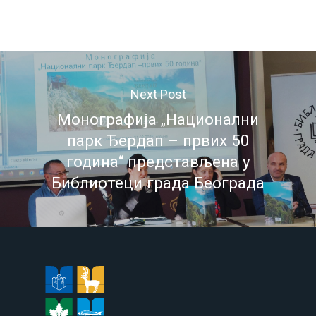
Next Post
Монографија „Национални
парк Ђердап – првих 50
година“ представљена у
Библиотеци града Београда