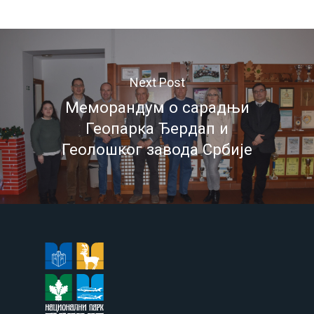
Next Post
Меморандум о сарадњи
Геопарка Ђердап и
Геолошког завода Србије