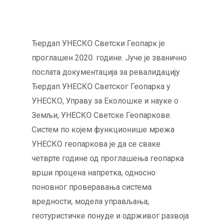
Ђердап УНЕСКО Светски Геопарк је
проглашен 2020. године. Јуче је званично
послата документација за ревалидацију
Ђердап УНЕСКО Светског Геопарка у
УНЕСКО, Управу за Еколошке и науке о
Земљи, УНЕСКО Светске Геопаркове.
Систем по којем функционише мрежа
УНЕСКО геопаркова је да се сваке
четврте године од проглашења геопарка
врши процена напретка, односно
поновног проверавања система
вредности, модела управљања,
геотуристичке понуде и одрживог развоја