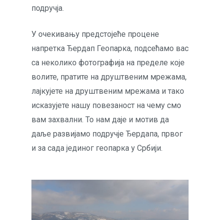
подручја.
У очекивању предстојеће процене
напретка Ђердап Геопарка, подсећамо вас
са неколико фотографија на пределе које
волите, пратите на друштвеним мрежама,
лајкујете на друштвеним мрежама и тако
исказујете нашу повезаност на чему смо
вам захвални. То нам даје и мотив да
даље развијамо подручје Ђердапа, првог
и за сада јединог геопарка у Србији.