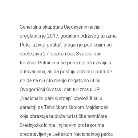
Generalna skupština Ujedinjenih nacija
proglasila je 2017. godinom održivog turizma.
Putuj, uživaj, poštuj“, slogan je pod kojim se
obeležava 27. septembar, Svetski dan
turizma. Putnicima se poručuje da uživaju u
putovanjima, ali da poštuju prirodu i potrude
se da na nju što manje negativno utiču.
Ovogodišnji Svetski dan turizma u JP
„Nacionalni park Đerdap“ obeležili su u
saradnji sa Tehničkom školom Majdanpek
koja obrazuje buduće turističke tehničare.
Srednjoškolcima i njihovim profesorima
predstavljen je Leksikon Nacionalnog parka