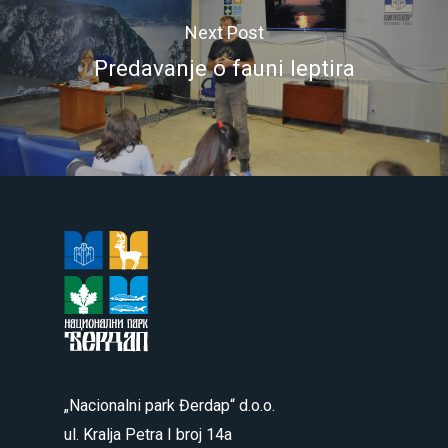
Next Post
Predavanje o fauni leptira
„Nacionalni park Đerdap“ d.o.o.
ul. Kralja Petra I broj 14a