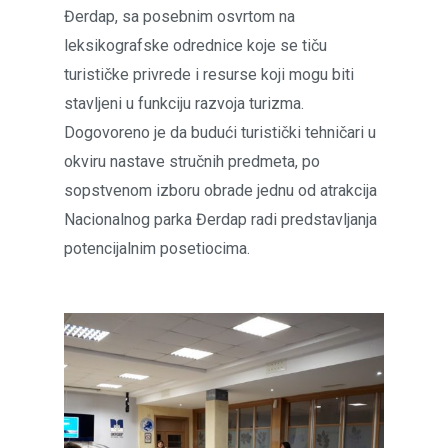
Đerdap, sa posebnim osvrtom na
leksikografske odrednice koje se tiču
turističke privrede i resurse koji mogu biti
stavljeni u funkciju razvoja turizma.
Dogovoreno je da budući turistički tehničari u
okviru nastave stručnih predmeta, po
sopstvenom izboru obrade jednu od atrakcija
Nacionalnog parka Đerdap radi predstavljanja
potencijalnim posetiocima.