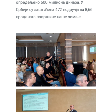
опредељено 600 милиона динара. У
Србији су заштићена 472 подручја на 8,66
процената површине наше земље.