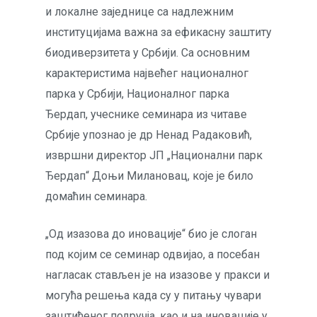
и локалне заједнице са надлежним
институцијама важна за ефикасну заштиту
биодиверзитета у Србији. Са основним
карактеристима највећег националног
парка у Србији, Националног парка
Ђердап, учеснике семинара из читаве
Србије упознао је др Ненад Радаковић,
извршни директор ЈП „Национални парк
Ђердап“ Доњи Милановац, које је било
домаћин семинара.
„Од изазова до иновације“ био је слоган
под којим се семинар одвијао, а посебан
нагласак стављен је на изазове у пракси и
могућа решења када су у питању чувари
заштићеног подручја, као и на иновације у