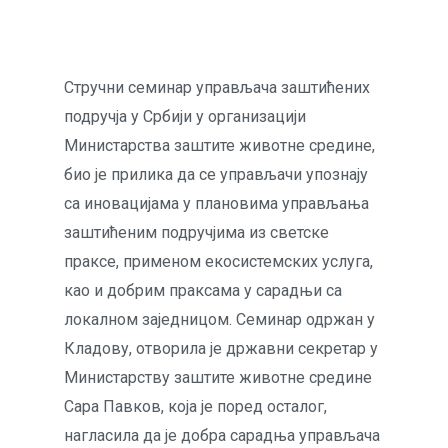
Стручни семинар управљача заштићених
подручја у Србији у организацији
Министарства заштите животне средине,
био је прилика да се управљачи упознају
са иновацијама у плановима управљања
заштићеним подручјима из светске
праксе, применом екосистемских услуга,
као и добрим праксама у сарадњи са
локалном заједницом. Семинар одржан у
Кладову, отворила је државни секретар у
Министарству заштите животне средине
Сара Павков, која је поред осталог,
нагласила да је добра сарадња управљача