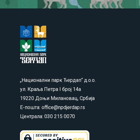
„Национални парк Ђердап“ д.о.о.
ул. Краља Петра I број 14а
19220 Доњи Милановац, Србија
Е-пошта: office@npdjerdap.rs
Централа: 030 215 0070