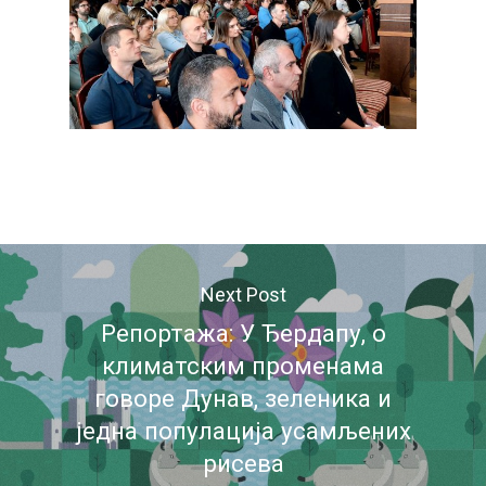
Next Post
Репортажа: У Ђердапу, о
климатским променама
говоре Дунав, зеленика и
једна популација усамљених
рисева