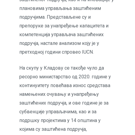
плановима управљања заштићеним
подручјима. Представљене су и
препоруке за унапређење капацитета и
компетенција управљача заштићених
подручја, настале анализом коју је у
претходној години спровео IUCN.
На скупу у Кладову се такође чуло да
ресорно министарство од 2020. године у
континуитету повећава износ средстава
намењених очувању и унапређењу
заштићених подручја, и ове године је за
субвенције управљачима, као и за
подршку пројектима у 14 општина у
којима су заштићена подручја,