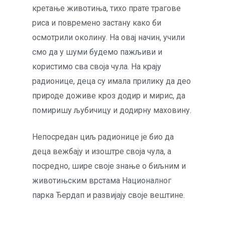
кретање животиња, тихо прате трагове
риса и повремено застану како би
осмотрили околину. На овај начин, учили
смо да у шуми будемо пажљиви и
користимо сва своја чула. На крају
радионице, деца су имала прилику да део
природе доживе кроз додир и мирис, да
помиришу љубичицу и додирну маховину.
Непосредан циљ радионице је био да
деца вежбају и изоштре своја чула, а
посредно, шире своје знање о биљним и
животињским врстама Националног
парка Ђердап и развијају своје вештине.