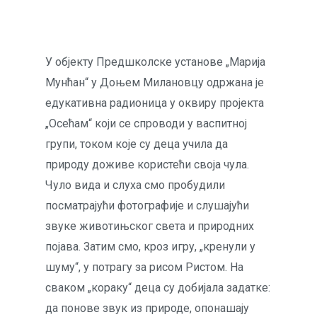
У објекту Предшколске установе „Марија
Мунћан“ у Доњем Милановцу одржана је
едукативна радионица у оквиру пројекта
„Осећам“ који се спроводи у васпитној
групи, током које су деца учила да
природу доживе користећи своја чула.
Чуло вида и слуха смо пробудили
посматрајући фотографије и слушајући
звуке животињског света и природних
појава. Затим смо, кроз игру, „кренули у
шуму“, у потрагу за рисом Ристом. На
сваком „кораку“ деца су добијала задатке:
да понове звук из природе, опонашају