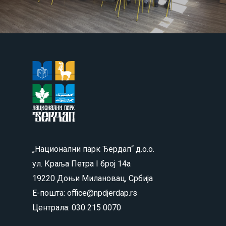
„Национални парк Ђердап“ д.о.о.
ул. Краља Петра I број 14а
19220 Доњи Милановац, Србија
Е-пошта: office@npdjerdap.rs
Централа: 030 215 0070