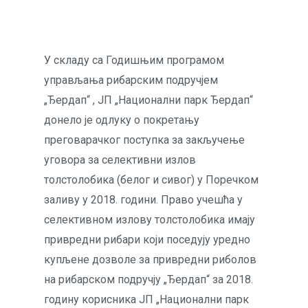
У складу са Годишњим програмом
управљања рибарским подручјем
„Ђердап“ , ЈП „Национални парк Ђердап“
донело је одлуку о покретању
преговарачког поступка за закључење
уговора за селективни излов
толстолобика (белог и сивог) у Поречком
заливу у 2018. години. Право учешћа у
селективном излову толстолобика имају
привредни рибари који поседују уредно
купљене дозволе за привредни риболов
на рибарском подручју „Ђердап“ за 2018.
годину корисника ЈП „Национални парк