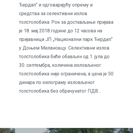
Ђердап“ и одговарајућу опрему и
средства за селективни излов
толстолобика. Рок за достављање пријава
је 18. мај 2018.године до 12 часова на
пријавници ЈП „Национални парк Ђердап“
у Доњем Милановцу. Селективни излов
толстолобика биће обављен од 1. јула до
30. септембра, количина изловљеног
толстолобика није ограничена, а цена је 50
динара по килограму изловљеног
толстолобика без обрачунатог ПДВ…