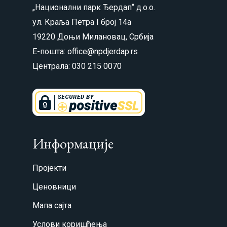
„Национални парк Ђердап“ д.о.о.
ул. Краља Петра I број 14а
19220 Доњи Милановац, Србија
Е-пошта: office@npdjerdap.rs
Централа: 030 215 0070
Информације
Пројекти
Ценовници
Мапа сајта
Услови коришћења