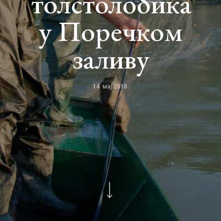
толстолобика
у Поречком
заливу
14. мај 2018.