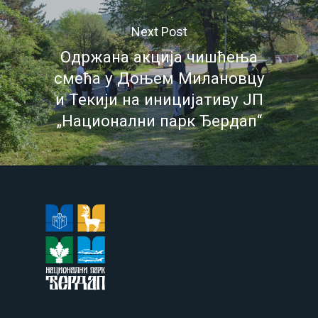
Next Post
Одржана акција чишћења
смећа у Доњем Милановцу
и Текији на иницијативу ЈП
„Национални парк Ђердап“