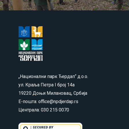
„Национални парк Ђердап“ д.о.о.
ул. Краља Петра I број 14а
19220 Доњи Милановац, Србија
Е-пошта: office@npdjerdap.rs
Централа: 030 215 0070