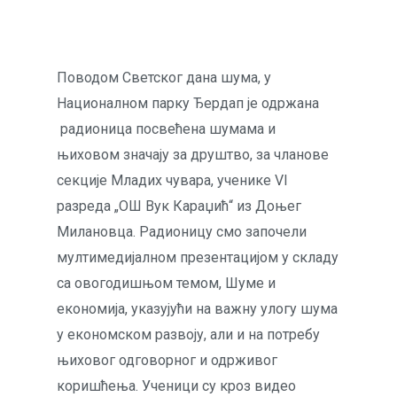
Поводом Светског дана шума, у
Националном парку Ђердап је одржана
радионица посвећена шумама и
њиховом значају за друштво, за чланове
секције Младих чувара, ученике VI
разреда „ОШ Вук Караџић“ из Доњег
Милановца. Радионицу смо започели
мултимедијалном презентацијом у складу
са овогодишњом темом, Шуме и
економија, указујући на важну улогу шума
у економском развоју, али и на потребу
њиховог одговорног и одрживог
коришћења. Ученици су кроз видео