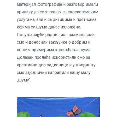
материјал, фотографије и разговор имали
прилику да се упознају са екосистемским
услугама, али и са ризицима и претњама
којима су шуме данас изложене.
Попуњавајући радни лист, размишљали
смо и доносили закључке о добрим и
лошим примерима коришћења шума.
Долазак пролећа искористили смо за
креативни део радионице и у дворишту
смо заједнички направили нашу малу
„шуму“.