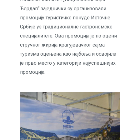
Ђердап“ заједнички су организовали
промоцију туристичке понуде Источне
Србије уз традиционалне гастрономске
специјалитете. Ова промоција је по оцени
стручног жирија крагујевачког сајма
туризма оцењена као најбоља и освојила
је прво место у категорији најуспешнијих
промоција.