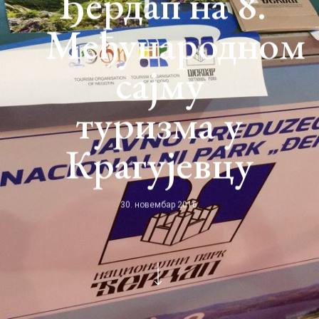
Ђердап на 8.
Међународном
сајму
туризма у
Крагујевцу
30. новембар 2016.