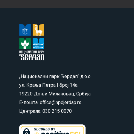
„Национални парк Ђердап“ д.о.о.
ул. Краља Петра I број 14а
19220 Доњи Милановац, Србија
Е-пошта: office@npdjerdap.rs
Централа: 030 215 0070