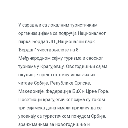
У сарадњи са локалним туристичким
организацијама са подручја Националног
парка Ђердап ЈП „Национални парк
Ђердап“ учествовало је на 8.
Међународном сајму туризма и сеоског
туризма у Крагујевцу. Овогодишњи сајам
окупио је преко стотину излагача из
читаве Србије, Републике Српске,
Македоније, Федерације БиХ и Црне Горе.
Посетиоци крагујевачког сајма су током
три сајамска дана имали прилику да се
упознају са туристичком понудом Србије,
аранжманима за новогодишње и