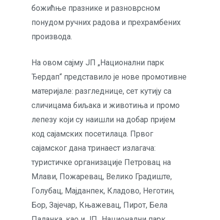
божићње празнике и разноврсном
понудом ручних радова и прехрамбених
производа.
На овом сајму ЈП „Национални парк
Ђердап“ представило је нове промотивне
материјале: разгледнице, сет кутију са
сличицама биљака и животиња и промо
лепезу који су наишли на добар пријем
код сајамских посетилаца. Првог
сајамског дана тринаест излагача:
туристичке организације Петровац на
Млави, Пожаревац, Велико Градиште,
Голубац, Мајданпек, Кладово, Неготин,
Бор, Зајечар, Књажевац, Пирот, Бела
Паланка, као и ЈП „Национални парк