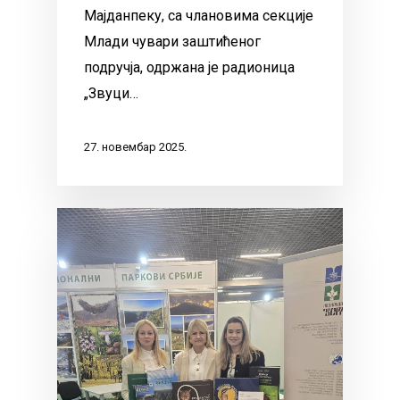
Мајданпеку, са члановима секције
Млади чувари заштићеног
подручја, одржана је радионица
„Звуци…
27. новембар 2025.