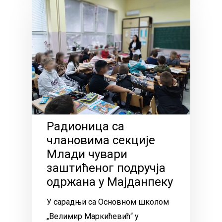
Радионица са
члановима секције
Млади чувари
заштићеног подручја
одржана у Мајданпеку
У сарадњи са Основном школом
„Велимир Маркићевић“ у