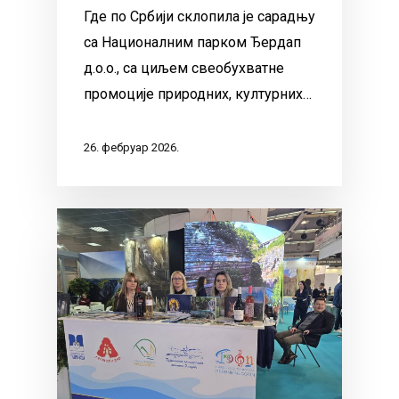
Где по Србији склопила је сарадњу
са Националним парком Ђердап
д.о.о., са циљем свеобухватне
промоције природних, културних…
26. фебруар 2026.