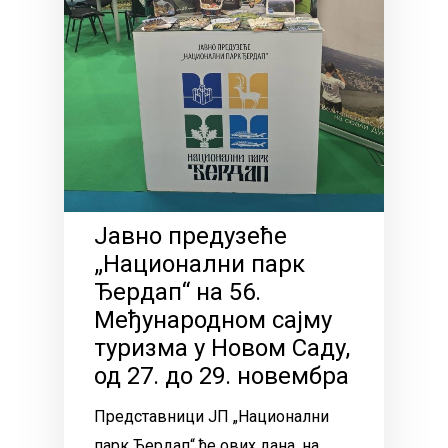
Јавно предузеће
„Национални парк
Ђердап“ на 56.
Међународном сајму
туризма у Новом Саду,
од 27. до 29. новембра
Представници ЈП „Национални
парк Ђердап“ ће ових дана, на