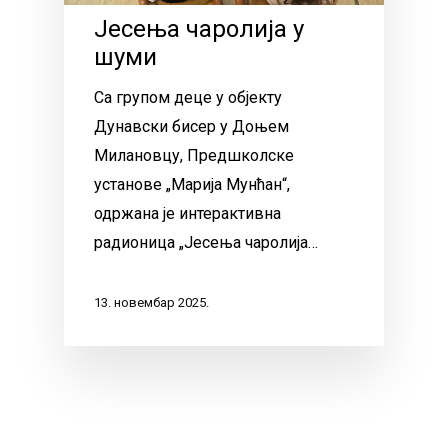
Јесења чаролија у
шуми
Са групом деце у објекту
Дунавски бисер у Доњем
Милановцу, Предшколске
установе „Марија Мунћан“,
одржана је интерактивна
радионица „Јесења чаролија…
13. новембар 2025.