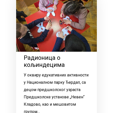
Радионица о
кољиндецима
У оквиру едукативних активности
у Националном парку Ђердап, са
децом предшколског узраста
Предшколске установе „Невен“
Кладово, као и мешовитом
групом…