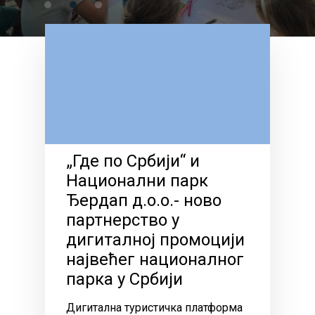
„Где по Србији“ и
Национални парк
Ђердап д.о.о.- ново
партнерство у
дигиталној промоцији
највећег националног
парка у Србији
Дигитална туристичка платформа