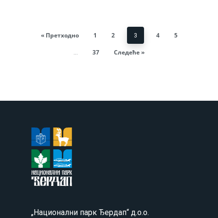
« Претходно
1
2
4
5
3
37
Следеће »
…
„Национални парк Ђердап“ д.о.о.