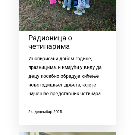
Радионица о
четинарима
Инспирисани добом године,
празницима, и имајући у виду да
децу посебно обрадује кићење
новогодишњег дрвета, које је
најчешће представник четинара,…
24. децембар 2025.