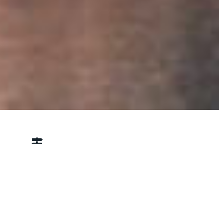
Dužina: 2,4 km u jednom pravcu – Prosečan
nagib: 5% – Kategorija: laka staza
Staza kreće sa Đerdapske