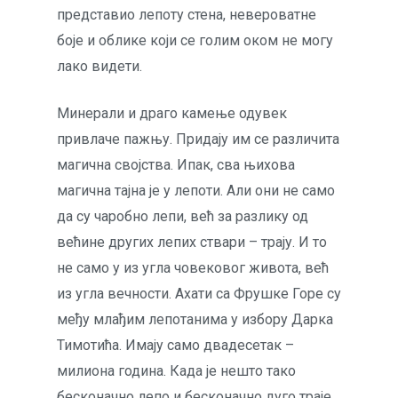
представио лепоту стена, невероватне
боје и облике који се голим оком не могу
лако видети.
Минерали и драго камење одувек
привлаче пажњу. Придају им се различита
магична својства. Ипак, сва њихова
магична тајна је у лепоти. Али они не само
да су чаробно лепи, већ за разлику од
већине других лепих ствари – трају. И то
не само у из угла човековог живота, већ
из угла вечности. Ахати са Фрушке Горе су
међу млађим лепотанима у избору Дарка
Тимотића. Имају само двадесетак –
милиона година. Када је нешто тако
бесконачно лепо и бесконачно дуго траје