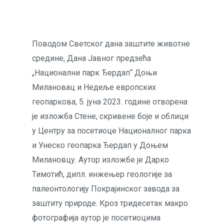
Поводом Светског дана заштите животне
средине, Дана Јавног предзећа
„Национални парк Ђердап“ Доњи
Милановац и Недеље европских
геопаркова, 5. јуна 2023. године отворена
је изложба Стене, скривене боје и облици
у Центру за посетиоце Националног парка
и Унеско геопарка Ђердап у Доњем
Милановцу. Аутор изложбе је Дарко
Тимотић, дипл. инжењер геологије за
палеонтологију Покрајинског завода за
заштиту природе. Кроз тридесетак макро
фотографија аутор је посетиоцима