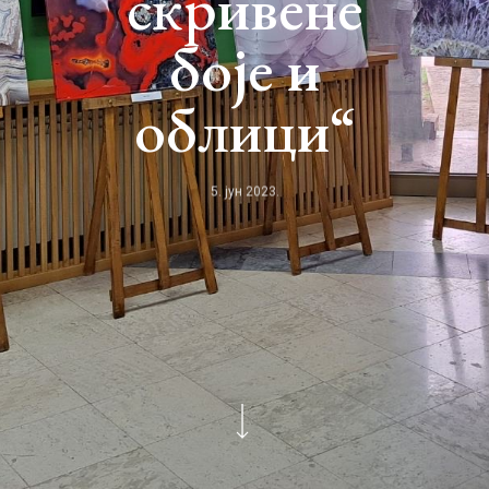
скривене
боје и
облици“
5. јун 2023.