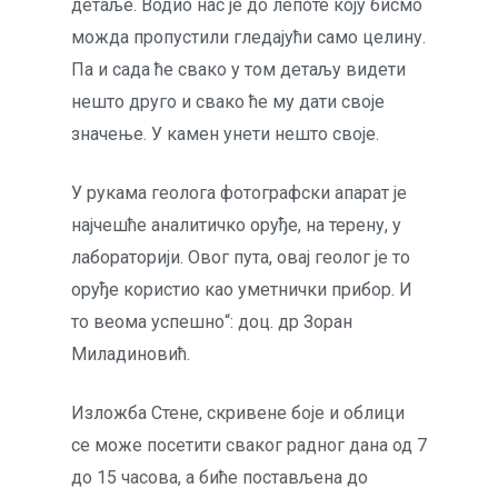
детаље. Водио нас је до лепоте коју бисмо
можда пропустили гледајући само целину.
Па и сада ће свако у том детаљу видети
нешто друго и свако ће му дати своје
значење. У камен унети нешто своје.
У рукама геолога фотографски апарат је
најчешће аналитичко оруђе, на терену, у
лабораторији. Овог пута, овај геолог је то
оруђе користио као уметнички прибор. И
то веома успешно“: доц. др Зоран
Миладиновић.
Изложба Стене, скривене боје и облици
се може посетити сваког радног дана од 7
до 15 часова, а биће постављена до