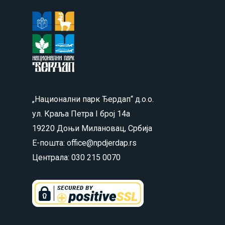
„Национални парк Ђердап“ д.о.о.
ул. Краља Петра I број 14а
19220 Доњи Милановац, Србија
Е-пошта: office@npdjerdap.rs
Централа: 030 215 0070