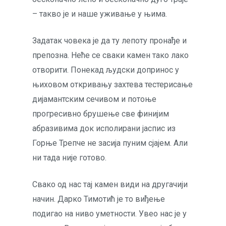
– такво је и наше уживање у њима.
Задатак човека је да ту лепоту пронађе и
препозна. Неће се сваки камен тако лако
отворити. Понекад људски допринос у
њиховом откривању захтева тестерисање
дијамантским сечивом и потоње
прогресивно брушење све финијим
абразивима док исполирани јаспис из
Горње Трепче не засија пуним сјајем. Али
ни тада није готово.
Свако од нас тај камен види на другачији
начин. Дарко Тимотић је то виђење
подигао на ниво уметности. Увео нас је у