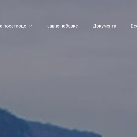
а посетиоце
Јавне набавке
Документа
Ве