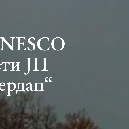
 UNESCO
ети ЈП
ердап“