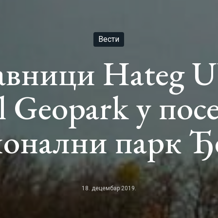
Вести
авници Hateg
l Geopark у пос
онални парк Ђ
18. децембар 2019.