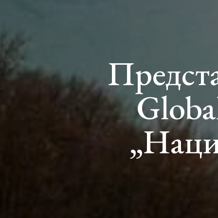
Предст
Globa
„Наци