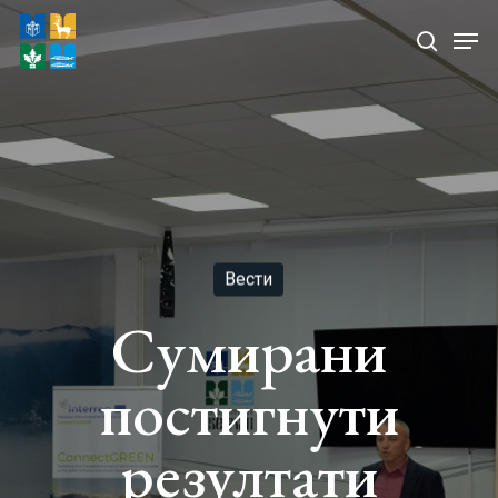
Skip
Men
to
search
Close
main
Menu
content
Вести
Сумирани
постигнути
резултати