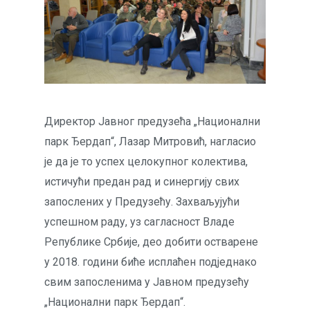
Директор Јавног предузећа „Национални
парк Ђердап“, Лазар Митровић, нагласио
је да је то успех целокупног колектива,
истичући предан рад и синергију свих
запослених у Предузећу. Захваљујући
успешном раду, уз сагласност Владе
Републике Србије, део добити остварене
у 2018. години биће исплаћен подједнако
свим запосленима у Јавном предузећу
„Национални парк Ђердап“.