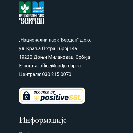
„Национални парк Ђердап“ д.о.о.
ул. Краља Петра I број 14а
19220 Доњи Милановац, Србија
Е-пошта: office@npdjerdap.rs
Централа: 030 215 0070
Информације