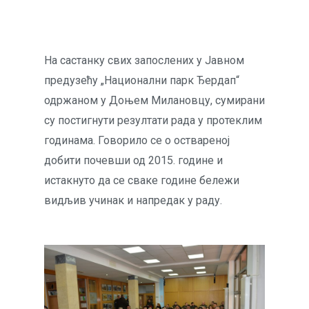
На састанку свих запослених у Јавном
предузећу „Национални парк Ђердап“
одржаном у Доњем Милановцу, сумирани
су постигнути резултати рада у протеклим
годинама. Говорило се о оствареној
добити почевши од 2015. године и
истакнуто да се сваке године бележи
видљив учинак и напредак у раду.