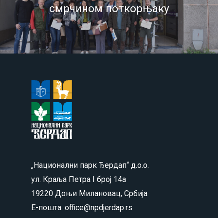
смрчином поткорњаку
„Национални парк Ђердап“ д.о.о.
ул. Краља Петра I број 14а
19220 Доњи Милановац, Србија
Е-пошта: office@npdjerdap.rs