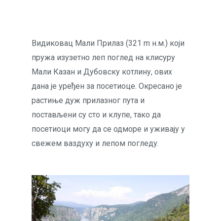
Видиковац Мали Прилаз (321 m н.м.) који
пружа изузетно леп поглед на клисуру
Мали Казан и Дубовску котлину, ових
дана је уређен за посетиоце. Окресано је
растиње дуж прилазног пута и
постављени су сто и клупе, тако да
посетиоци могу да се одморе и уживају у
свежем ваздуху и лепом погледу.